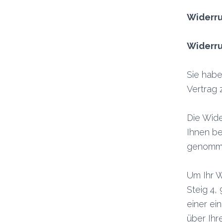
Widerr
Widerru
Sie hab
Vertrag 
Die Wide
Ihnen be
genomme
Um Ihr W
Steig 4,
einer ei
über Ihr