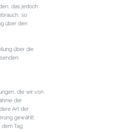
den, das jedoch
ebrauch, so
ung über den
eilung über die
bsenden.
ungen, die wir von
nahme der
dere Art der
ferung gewählt
b dem Tag