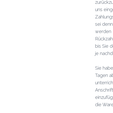
zurückzu
uns eing
Zahlungs
sei denn
werden 
Rückzahl
bis Sie 
je nachd
Sie habe
Tagen ab
unterric
Anschri
einzufüg
die Ware