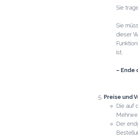
Sie trag
Sie müs
dieser W
Funktio
ist.
– Ende 
Preise und 
Die auf 
Mehrwert
Der endg
Bestellu