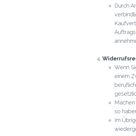
Durch An
verbindl
Kaufvert
Auftrags
annehme
Widerrufsre
Wenn Sie
einem Zw
beruflic
gesetzli
Machen S
so haben
Im Übrig
wiederg