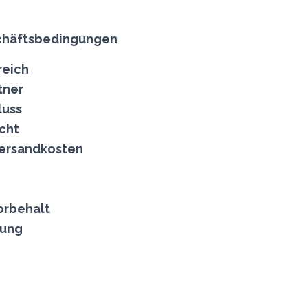
chäftsbedingungen
reich
tner
luss
cht
Versandkosten
orbehalt
gung