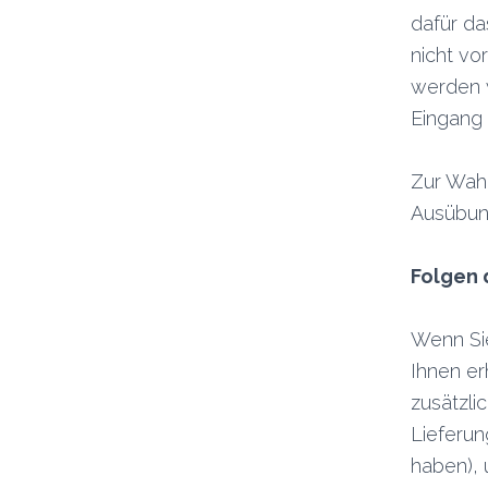
dafür d
nicht vo
werden w
Eingang 
Zur Wahr
Ausübung
Folgen 
Wenn Sie
Ihnen er
zusätzli
Lieferun
haben), 