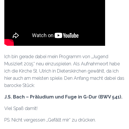
Ich bin gerade dabei mein Programm von „Jugend
Musiziert 2015“ neu einzuspielen. Als Aufnahmeort habe
ich die Kirche St. Ulrich in Dieterskirchen gewählt, da ich
hier auch am meisten spiele. Den Anfang macht dabei das
barocke Stück:
J.S. Bach – Präludium und Fuge in G-Dur (BWV 541).
Viel Spaß damit!
PS: Nicht vergessen „Gefällt mir“ zu drücken.