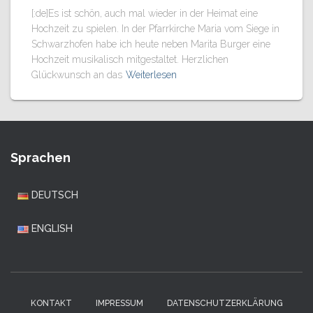
[:de]Es ist schön, auch mal wieder in der Heimat eine
Hochzeit zu spielen. In der Pfarrkirche Maria vom Siege in
Schwarzhofen habe ich heute neben Marita Burger eine
Hochzeit musikalisch mitgestaltet. Herzlichen
Glückwunsch an das
Weiterlesen
Sprachen
DEUTSCH
ENGLISH
KONTAKT
IMPRESSUM
DATENSCHUTZERKLÄRUNG