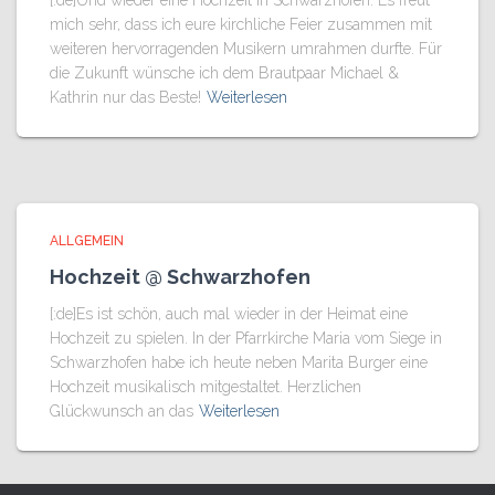
[:de]Und wieder eine Hochzeit in Schwarzhofen. Es freut
mich sehr, dass ich eure kirchliche Feier zusammen mit
weiteren hervorragenden Musikern umrahmen durfte. Für
die Zukunft wünsche ich dem Brautpaar Michael &
Kathrin nur das Beste!
Weiterlesen
ALLGEMEIN
Hochzeit @ Schwarzhofen
[:de]Es ist schön, auch mal wieder in der Heimat eine
Hochzeit zu spielen. In der Pfarrkirche Maria vom Siege in
Schwarzhofen habe ich heute neben Marita Burger eine
Hochzeit musikalisch mitgestaltet. Herzlichen
Glückwunsch an das
Weiterlesen